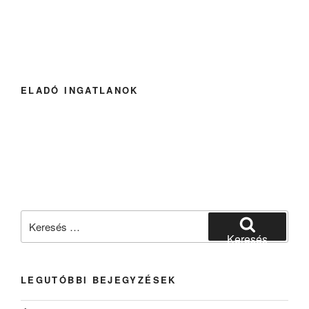
ELADÓ INGATLANOK
Keresés
a
Keresés
következő
kifejezésre:
LEGUTÓBBI BEJEGYZÉSEK