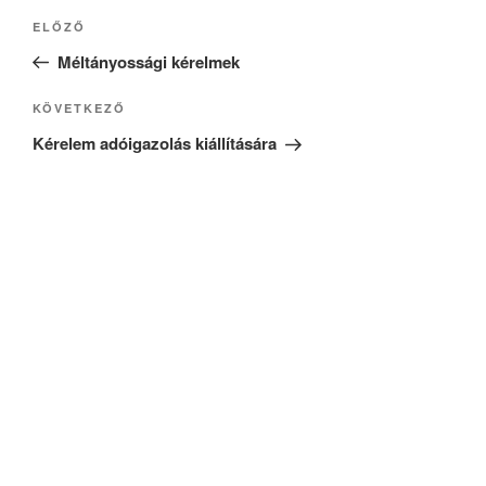
Bejegyzés
Korábbi
ELŐZŐ
navigáció
bejegyzés
Méltányossági kérelmek
Következő
KÖVETKEZŐ
bejegyzés
Kérelem adóigazolás kiállítására