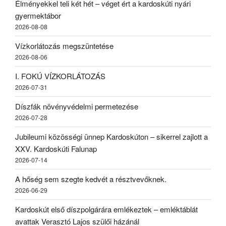
Élményekkel teli két hét – véget ért a kardoskúti nyári
gyermektábor
2026-08-08
Vízkorlátozás megszüntetése
2026-08-06
I. FOKÚ VÍZKORLÁTOZÁS
2026-07-31
Díszfák növényvédelmi permetezése
2026-07-28
Jubileumi közösségi ünnep Kardoskúton – sikerrel zajlott a
XXV. Kardoskúti Falunap
2026-07-14
A hőség sem szegte kedvét a résztvevőknek.
2026-06-29
Kardoskút első díszpolgárára emlékeztek – emléktáblát
avattak Verasztó Lajos szülői házánál