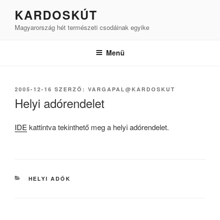
Tartalomhoz
KARDOSKÚT
Magyarország hét természeti csodáinak egyike
Menü
BEKÜLDVE:
2005-12-16
SZERZŐ:
VARGAPAL@KARDOSKUT
Helyi adórendelet
IDE
kattintva tekinthető meg a helyi adórendelet.
KATEGÓRIÁK
HELYI ADÓK